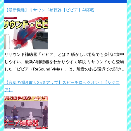
【最新機種】リサウンド補聴器【ビビア】AI搭載
リサウンド補聴器「ビビア」とは？ 騒がしい場所でも会話に集中
しやすい、最新AI補聴器をわかりやすく解説 リサウンドから登場
した「ビビア（ReSound Vivia）」は、騒音のある環境での聞き取
りや、これからの接続性を重視して設計された最新補聴器です。
【言葉の聞き取り25％アップ】スピーチロックオン！【シグニ
「騒音下でも鮮やかな聞き取り」、「世界最小AI補聴器」、
ア】
「Auracast標準搭載」が主な特長です。 ビビアが目指している
のは、単純な増幅だけではありません。 周囲の音の中から、聞き
たい声に意識を向けやすくすること、そして自然な聞こえ方をで
きるだけ保ちながら会話を楽にすることが、このシリーズの重要
な考え方です。 ビビアの中核は【IA】という考え方 ビビアで
は、リサウンドがIntelligence Augmented（インテリジェンス・オ