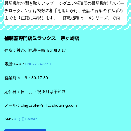
最新機能で聞き取りアップ シグニア補聴器の最新機能「スピー
ーグメンテッド）と呼ぶ考え方を採用しています。 これは、AIが
チロックオン」は複数の相手を追いかけ、会話の言葉のすみずみ
すべてを一方的に処理するのではなく、人の脳が本来持っている
までより正確に再現します。 搭載機種は「IXシリーズ」で両耳
音を選び取る力を支えるという発想で、脳の自然な処理を助ける
装用時に働きます。片耳装用の場合は、ワードロックオン機能で
ためのAIとしています。 騒がしい場所では、相手の声だけでな
言葉のすみずみまで余さず取り込みます。 毎秒1,000回音を分析
く、食器の音、空調音、車の音、周囲の話し声など、さまざまな
補聴器専門店ミラックス｜茅ヶ崎店
し、7クラスならデータを192,000個収集するから、騒音下での言
音が同時に耳に入ってきます。 ビビアは、そうした場面で必要な
葉の聞き取りが25％アップ！ 会話が聞き取りにくい環境であ
ことばと不要な雑音のコントラストをつくる方向で働くことが特
住所：神奈川県茅ヶ崎市元町3-17
る、「騒がしい中での数人との会話」をシグニアの「IXシリー
長です。単に周囲を“無音化”するのではなく、聞きたい音に集中し
ズ」ならより聞き取りやすくしてくれます。 デモ動画で確認 🔽ス
やすくする設計と考えると理解しやすいです。 DNNチップで、騒
電話/FAX：
0467-53-8491
ピーチロックオンのデモンストレーション動画🔽 うるさい環境で
音の多い場面をより聞きやすく ビビアには、新しいDNN（Deep
もロックオン機能を使えば、言葉の聞き取りが25％アップ！
Neural Network）チップが搭載されています。 このDNNチップは
営業時間：9：30-17:30
実生活の音で学習されており、雑音とことばの差を大きくして脳
を支える役割を担うと説明されています。 さらに、このチップが
定休日：日・月・祝※月は予約制
1,350万の音声文で訓練され、390万の音響パラメータにわたり動
メール：chigasaki@milacshearing.com
作し、1日あたり4.9兆回の演算を行うとされています。 「インテ
リジェンス フォーカス」で、ことばに意識を向けやすくする
SNS:
X（旧Twitter）
ビビアの注目機能の一つが「インテリジェンス フォーカス」で
す。 この機能は話し声と雑音を自動で識別し、雑音とのコントラ