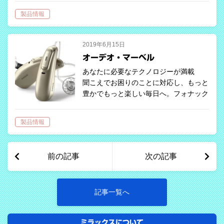
Pro & Active その形状はワイヤレスイ
製品情報
ヤホン、バッテリーは充電式リチウムイ
オ…
2019年6月15日
オーデオ・マーベル
あなたに必要なテクノロジーが満載
聞こえでお困りのことに対応し、もっと
豊かでもっと楽しい毎日へ。フォナック
の補聴器がお手伝い。 オートセンス
OS3.0 補聴器まかせで、どこでも「い
製品情報
い音」に設定。 私たちはいつも同じ
音…
前の記事
次の記事
記事一覧へ
ミラックスについて