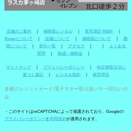
店舗のご案内
｜
補聴器レンタル
｜
実耳測定-REM-
｜
Rogerについて
｜
設備について
｜
補聴器について
｜
難
聴について
｜
割引一覧
｜
アクセス
｜ ｜
よくある
質問
｜
助成・補助金
｜
サイトマップ
｜
プライバシーポリシー
｜
特定商取引法に
基づく表記
｜
レンタル規約
｜
経営理念
各種クレジットカード/電子マネー取り扱い※一回払いの
み
・このサイトはreCAPTCHAによって保護されており、Googleの
プライバシーポリシー
と
利用規約
が適用されます。