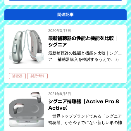
関連記事
2020年3月7日
最新補聴器の性能と機能を比較｜
シグニア
最新補聴器の性能と機能を比較｜シグニ
ア 補聴器購入を検討するうえで、カ
タログを見てその性能や機能を比較する
とき、あなたはその情報量に辟易するか
補聴器
製品情報
もしれません。 各メーカー、総合カタ
ログには3世代分くらいの機種がそれぞ
れ3…
2021年8月5日
シグニア補聴器【Active Pro &
Active】
世界トップブランドである「シグニア
補聴器」から今までにない新しい形の補
聴器が発売されました。 Signia Active