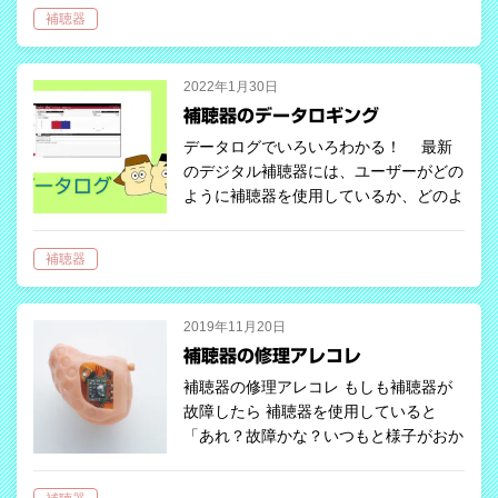
パラダイスシリーズではレシーバがさら
補聴器
に進化しより良い聞こえを実現していま
す。 2024年にはルミティシリーズも
発…
2022年1月30日
補聴器のデータロギング
データログでいろいろわかる！ 最新
のデジタル補聴器には、ユーザーがどの
ように補聴器を使用しているか、どのよ
うな環境で使用しているかを記録する
「データロギング」機能が搭載されてい
補聴器
ます。 この機能は、補聴器の調整を
する専…
2019年11月20日
補聴器の修理アレコレ
補聴器の修理アレコレ もしも補聴器が
故障したら 補聴器を使用していると
「あれ？故障かな？いつもと様子がおか
しいぞ」と思うことがあります。音が出
ない、音が弱い、いつもと違う雑音が出