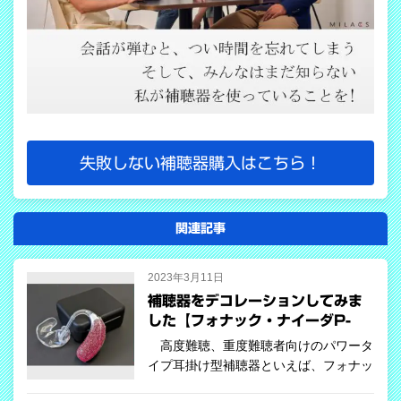
失敗しない補聴器購入はこちら！
関連記事
2023年3月11日
補聴器をデコレーションしてみま
した【フォナック・ナイーダP-
UP】
高度難聴、重度難聴者向けのパワータ
イプ耳掛け型補聴器といえば、フォナッ
ク補聴器のナイーダシリーズです。最新