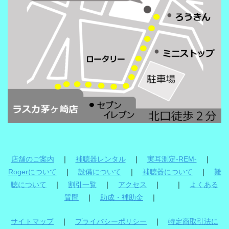
店舗のご案内
｜
補聴器レンタル
｜
実耳測定-REM-
｜
Rogerについて
｜
設備について
｜
補聴器について
｜
難
聴について
｜
割引一覧
｜
アクセス
｜ ｜
よくある
質問
｜
助成・補助金
｜
サイトマップ
｜
プライバシーポリシー
｜
特定商取引法に