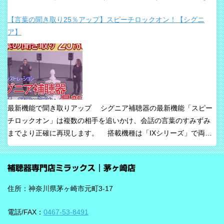
りや、これからの接続性を重視して設計された最新補聴器です。
【言葉の聞き取り25％アップ】スピーチロックオン！【シグニ
「騒音下でも鮮やかな聞き取り」、「世界最小AI補聴器」、
ア】
「Auracast標準搭載」が主な特長です。 ビビアが目指している
のは、単純な増幅だけではありません。 周囲の音の中から、聞き
たい声に意識を向けやすくすること、そして自然な聞こえ方をで
きるだけ保ちながら会話を楽にすることが、このシリーズの重要
な考え方です。 ビビアの中核は【IA】という考え方 ビビアで
は、リサウンドがIntelligence Augmented（インテリジェンス・オ
最新機能で聞き取りアップ シグニア補聴器の最新機能「スピー
ーグメンテッド）と呼ぶ考え方を採用しています。 これは、AIが
チロックオン」は複数の相手を追いかけ、会話の言葉のすみずみ
すべてを一方的に処理するのではなく、人の脳が本来持っている
までより正確に再現します。 搭載機種は「IXシリーズ」で両耳
音を選び取る力を支えるという発想で、脳の自然な処理を助ける
装用時に働きます。片耳装用の場合は、ワードロックオン機能で
ためのAIとしています。 騒がしい場所では、相手の声だけでな
言葉のすみずみまで余さず取り込みます。 毎秒1,000回音を分析
く、食器の音、空調音、車の音、周囲の話し声など、さまざまな
補聴器専門店ミラックス｜茅ヶ崎店
し、7クラスならデータを192,000個収集するから、騒音下での言
音が同時に耳に入ってきます。 ビビアは、そうした場面で必要な
葉の聞き取りが25％アップ！ 会話が聞き取りにくい環境であ
ことばと不要な雑音のコントラストをつくる方向で働くことが特
住所：神奈川県茅ヶ崎市元町3-17
る、「騒がしい中での数人との会話」をシグニアの「IXシリー
長です。単に周囲を“無音化”するのではなく、聞きたい音に集中し
ズ」ならより聞き取りやすくしてくれます。 デモ動画で確認 🔽ス
やすくする設計と考えると理解しやすいです。 DNNチップで、騒
電話/FAX：
0467-53-8491
ピーチロックオンのデモンストレーション動画🔽 うるさい環境で
音の多い場面をより聞きやすく ビビアには、新しいDNN（Deep