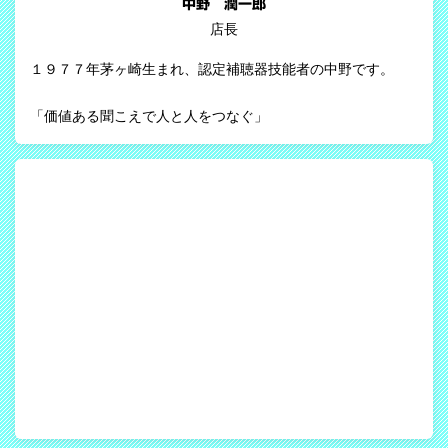
中野 潤一郎
店長
１９７７年茅ヶ崎生まれ、認定補聴器技能者の中野です。
「価値ある聞こえで人と人をつなぐ」