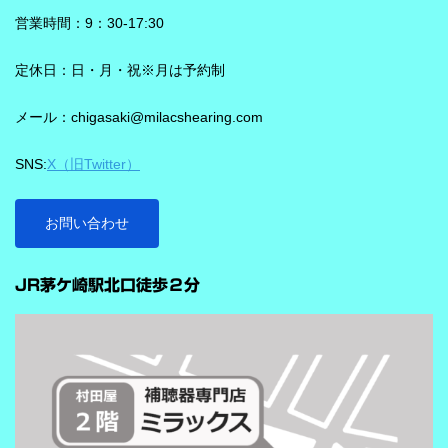
もロックオン機能を使えば、言葉の聞き取りが25％アップ！
Neural Network）チップが搭載されています。 このDNNチップは
営業時間：9：30-17:30
実生活の音で学習されており、雑音とことばの差を大きくして脳
を支える役割を担うと説明されています。 さらに、このチップが
定休日：日・月・祝※月は予約制
1,350万の音声文で訓練され、390万の音響パラメータにわたり動
メール：chigasaki@milacshearing.com
作し、1日あたり4.9兆回の演算を行うとされています。 「インテ
リジェンス フォーカス」で、ことばに意識を向けやすくする
SNS:
X（旧Twitter）
ビビアの注目機能の一つが「インテリジェンス フォーカス」で
す。 この機能は話し声と雑音を自動で識別し、雑音とのコントラ
ストをつけることで、より聞き取りを助ける会話学習を利用した
お問い合わせ
雑音抑制機能です。※9クラスのみ搭載 重要なのは、この機能
…
が“周囲の音を全部
JR茅ケ崎駅北口徒歩２分