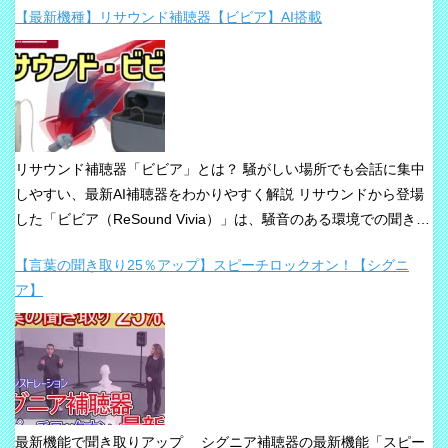
【最新機種】リサウンド補聴器【ビビア】AI搭載
リサウンド補聴器「ビビア」とは？ 騒がしい場所でも会話に集中
しやすい、最新AI補聴器をわかりやすく解説 リサウンドから登場
した「ビビア（ReSound Vivia）」は、騒音のある環境での聞き取
りや、これからの接続性を重視して設計された最新補聴器です。
【言葉の聞き取り25％アップ】スピーチロックオン！【シグニ
「騒音下でも鮮やかな聞き取り」、「世界最小AI補聴器」、
ア】
「Auracast標準搭載」が主な特長です。 ビビアが目指している
のは、単純な増幅だけではありません。 周囲の音の中から、聞き
たい声に意識を向けやすくすること、そして自然な聞こえ方をで
きるだけ保ちながら会話を楽にすることが、このシリーズの重要
な考え方です。 ビビアの中核は【IA】という考え方 ビビアで
は、リサウンドがIntelligence Augmented（インテリジェンス・オ
最新機能で聞き取りアップ シグニア補聴器の最新機能「スピー
ーグメンテッド）と呼ぶ考え方を採用しています。 これは、AIが