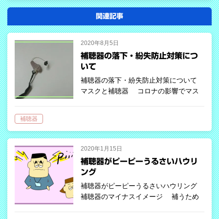
関連記事
2020年8月5日
補聴器の落下・紛失防止対策につ
いて
補聴器の落下・紛失防止対策について
マスクと補聴器 コロナの影響でマス
クをすることが日常的となった今、マス
ク着脱時の補聴器への影響は、特に耳掛
補聴器
け型補聴器で顕著になります。イヤモー
ルドのような耳型を採取して作成した耳
栓で…
2020年1月15日
補聴器がピーピーうるさいハウリ
ング
補聴器がピーピーうるさいハウリング
補聴器のマイナスイメージ 補うため
のアイテムという点で、メガネと補聴器
に大した違いはないですが、市民権を得