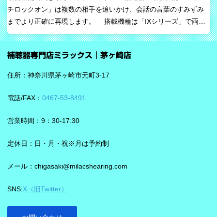
チロックオン」は複数の相手を追いかけ、会話の言葉のすみずみ
すべてを一方的に処理するのではなく、人の脳が本来持っている
までより正確に再現します。 搭載機種は「IXシリーズ」で両耳
音を選び取る力を支えるという発想で、脳の自然な処理を助ける
装用時に働きます。片耳装用の場合は、ワードロックオン機能で
ためのAIとしています。 騒がしい場所では、相手の声だけでな
言葉のすみずみまで余さず取り込みます。 毎秒1,000回音を分析
く、食器の音、空調音、車の音、周囲の話し声など、さまざまな
補聴器専門店ミラックス｜茅ヶ崎店
し、7クラスならデータを192,000個収集するから、騒音下での言
音が同時に耳に入ってきます。 ビビアは、そうした場面で必要な
葉の聞き取りが25％アップ！ 会話が聞き取りにくい環境であ
ことばと不要な雑音のコントラストをつくる方向で働くことが特
住所：神奈川県茅ヶ崎市元町3-17
る、「騒がしい中での数人との会話」をシグニアの「IXシリー
長です。単に周囲を“無音化”するのではなく、聞きたい音に集中し
ズ」ならより聞き取りやすくしてくれます。 デモ動画で確認 🔽ス
やすくする設計と考えると理解しやすいです。 DNNチップで、騒
電話/FAX：
0467-53-8491
ピーチロックオンのデモンストレーション動画🔽 うるさい環境で
音の多い場面をより聞きやすく ビビアには、新しいDNN（Deep
もロックオン機能を使えば、言葉の聞き取りが25％アップ！
Neural Network）チップが搭載されています。 このDNNチップは
営業時間：9：30-17:30
実生活の音で学習されており、雑音とことばの差を大きくして脳
を支える役割を担うと説明されています。 さらに、このチップが
定休日：日・月・祝※月は予約制
1,350万の音声文で訓練され、390万の音響パラメータにわたり動
メール：chigasaki@milacshearing.com
作し、1日あたり4.9兆回の演算を行うとされています。 「インテ
リジェンス フォーカス」で、ことばに意識を向けやすくする
SNS:
X（旧Twitter）
ビビアの注目機能の一つが「インテリジェンス フォーカス」で
す。 この機能は話し声と雑音を自動で識別し、雑音とのコントラ
ストをつけることで、より聞き取りを助ける会話学習を利用した