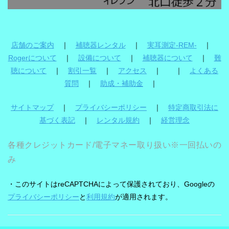
店舗のご案内
｜
補聴器レンタル
｜
実耳測定-REM-
｜
Rogerについて
｜
設備について
｜
補聴器について
｜
難
聴について
｜
割引一覧
｜
アクセス
｜ ｜
よくある
質問
｜
助成・補助金
｜
サイトマップ
｜
プライバシーポリシー
｜
特定商取引法に
基づく表記
｜
レンタル規約
｜
経営理念
各種クレジットカード/電子マネー取り扱い※一回払いの
み
・このサイトはreCAPTCHAによって保護されており、Googleの
プライバシーポリシー
と
利用規約
が適用されます。