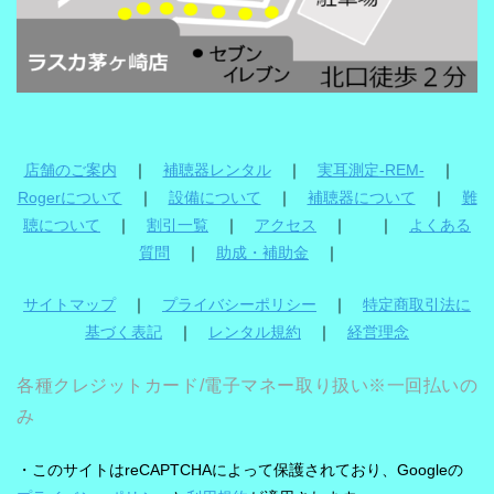
店舗のご案内
｜
補聴器レンタル
｜
実耳測定-REM-
｜
Rogerについて
｜
設備について
｜
補聴器について
｜
難
聴について
｜
割引一覧
｜
アクセス
｜ ｜
よくある
質問
｜
助成・補助金
｜
サイトマップ
｜
プライバシーポリシー
｜
特定商取引法に
基づく表記
｜
レンタル規約
｜
経営理念
各種クレジットカード/電子マネー取り扱い※一回払いの
み
・このサイトはreCAPTCHAによって保護されており、Googleの