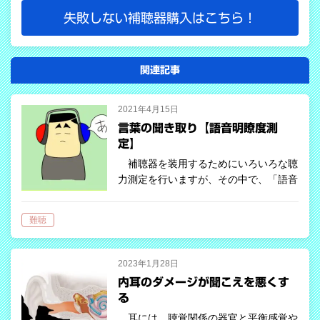
失敗しない補聴器購入はこちら！
関連記事
2021年4月15日
言葉の聞き取り【語音明瞭度測
定】
補聴器を装用するためにいろいろな聴
力測定を行いますが、その中で、「語音
聴力測定」というものがあります。この
測定は、「純音聴力測定」と同じくらい
難聴
重要な測定で、補聴器の効果を知るため
には必要不可欠な測定です。 難聴の
状態…
2023年1月28日
内耳のダメージが聞こえを悪くす
る
耳には、聴覚関係の器官と平衡感覚や