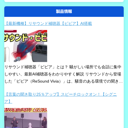
製品情報
【最新機種】リサウンド補聴器【ビビア】AI搭載
リサウンド補聴器「ビビア」とは？ 騒がしい場所でも会話に集中
しやすい、最新AI補聴器をわかりやすく解説 リサウンドから登場
した「ビビア（ReSound Vivia）」は、騒音のある環境での聞き取
りや、これからの接続性を重視して設計された最新補聴器です。
【言葉の聞き取り25％アップ】スピーチロックオン！【シグニ
「騒音下でも鮮やかな聞き取り」、「世界最小AI補聴器」、
ア】
「Auracast標準搭載」が主な特長です。 ビビアが目指している
のは、単純な増幅だけではありません。 周囲の音の中から、聞き
たい声に意識を向けやすくすること、そして自然な聞こえ方をで
きるだけ保ちながら会話を楽にすることが、このシリーズの重要