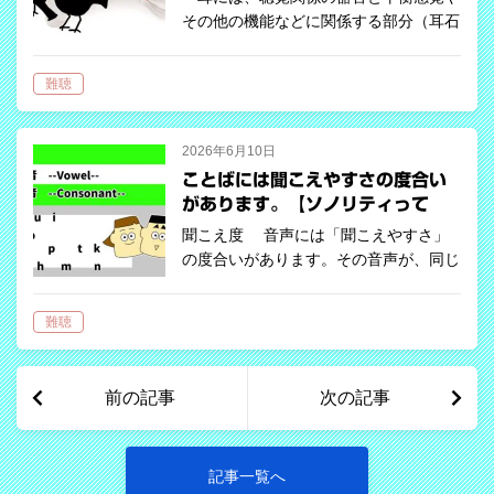
その他の機能などに関係する部分（耳石
器と半規管）があります。 聴覚関係
とは、耳（外耳、中耳、内耳）、神経
難聴
系、脳と言った部分ですが、難聴はこの
聴覚関係の器官に何かしらの問題がある
状態で…
2026年6月10日
ことばには聞こえやすさの度合い
があります。【ソノリティって
何？】
聞こえ度 音声には「聞こえやすさ」
の度合いがあります。その音声が、同じ
強さ、高さ、長さの時にどれだけ遠くに
届くかを比べ、より遠くまで届いた音声
難聴
は聞こえやすいことになります。 こ
れは、sonority（ソ…
前の記事
次の記事
記事一覧へ