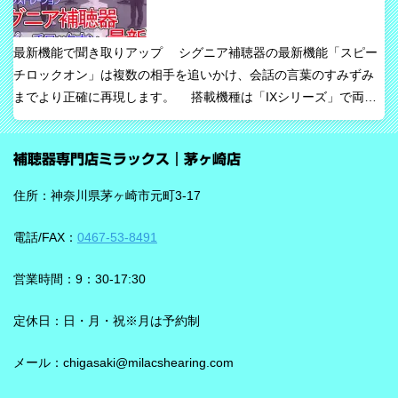
な考え方です。 ビビアの中核は【IA】という考え方 ビビアで
は、リサウンドがIntelligence Augmented（インテリジェンス・オ
最新機能で聞き取りアップ シグニア補聴器の最新機能「スピー
ーグメンテッド）と呼ぶ考え方を採用しています。 これは、AIが
チロックオン」は複数の相手を追いかけ、会話の言葉のすみずみ
すべてを一方的に処理するのではなく、人の脳が本来持っている
までより正確に再現します。 搭載機種は「IXシリーズ」で両耳
音を選び取る力を支えるという発想で、脳の自然な処理を助ける
装用時に働きます。片耳装用の場合は、ワードロックオン機能で
ためのAIとしています。 騒がしい場所では、相手の声だけでな
言葉のすみずみまで余さず取り込みます。 毎秒1,000回音を分析
く、食器の音、空調音、車の音、周囲の話し声など、さまざまな
補聴器専門店ミラックス｜茅ヶ崎店
し、7クラスならデータを192,000個収集するから、騒音下での言
音が同時に耳に入ってきます。 ビビアは、そうした場面で必要な
葉の聞き取りが25％アップ！ 会話が聞き取りにくい環境であ
ことばと不要な雑音のコントラストをつくる方向で働くことが特
住所：神奈川県茅ヶ崎市元町3-17
る、「騒がしい中での数人との会話」をシグニアの「IXシリー
長です。単に周囲を“無音化”するのではなく、聞きたい音に集中し
ズ」ならより聞き取りやすくしてくれます。 デモ動画で確認 🔽ス
やすくする設計と考えると理解しやすいです。 DNNチップで、騒
電話/FAX：
0467-53-8491
ピーチロックオンのデモンストレーション動画🔽 うるさい環境で
音の多い場面をより聞きやすく ビビアには、新しいDNN（Deep
もロックオン機能を使えば、言葉の聞き取りが25％アップ！
Neural Network）チップが搭載されています。 このDNNチップは
営業時間：9：30-17:30
実生活の音で学習されており、雑音とことばの差を大きくして脳
を支える役割を担うと説明されています。 さらに、このチップが
定休日：日・月・祝※月は予約制
1,350万の音声文で訓練され、390万の音響パラメータにわたり動
メール：chigasaki@milacshearing.com
作し、1日あたり4.9兆回の演算を行うとされています。 「インテ
リジェンス フォーカス」で、ことばに意識を向けやすくする