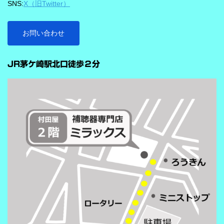
SNS:
X（旧Twitter）
ビビアの注目機能の一つが「インテリジェンス フォーカス」で
す。 この機能は話し声と雑音を自動で識別し、雑音とのコントラ
ストをつけることで、より聞き取りを助ける会話学習を利用した
お問い合わせ
雑音抑制機能です。※9クラスのみ搭載 重要なのは、この機能
…
が“周囲の音を全部
JR茅ケ崎駅北口徒歩２分