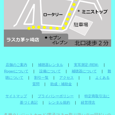
店舗のご案内
｜
補聴器レンタル
｜
実耳測定-REM-
｜
Rogerについて
｜
設備について
｜
補聴器について
｜
難
聴について
｜
割引一覧
｜
アクセス
｜ ｜
よくある
質問
｜
助成・補助金
｜
サイトマップ
｜
プライバシーポリシー
｜
特定商取引法に
基づく表記
｜
レンタル規約
｜
経営理念
各種クレジットカード/電子マネー取り扱い※一回払いの