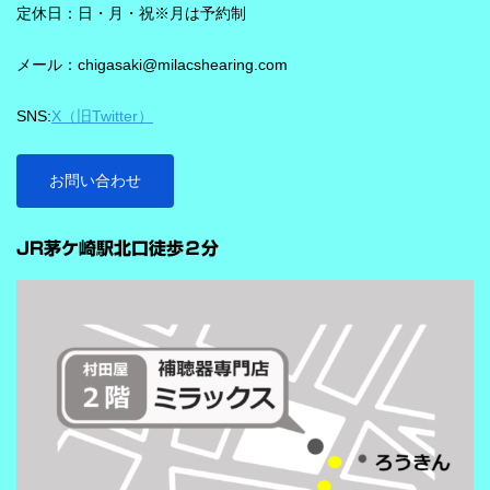
を支える役割を担うと説明されています。 さらに、このチップが
定休日：日・月・祝※月は予約制
1,350万の音声文で訓練され、390万の音響パラメータにわたり動
メール：chigasaki@milacshearing.com
作し、1日あたり4.9兆回の演算を行うとされています。 「インテ
リジェンス フォーカス」で、ことばに意識を向けやすくする
SNS:
X（旧Twitter）
ビビアの注目機能の一つが「インテリジェンス フォーカス」で
す。 この機能は話し声と雑音を自動で識別し、雑音とのコントラ
ストをつけることで、より聞き取りを助ける会話学習を利用した
お問い合わせ
雑音抑制機能です。※9クラスのみ搭載 重要なのは、この機能
…
が“周囲の音を全部
JR茅ケ崎駅北口徒歩２分