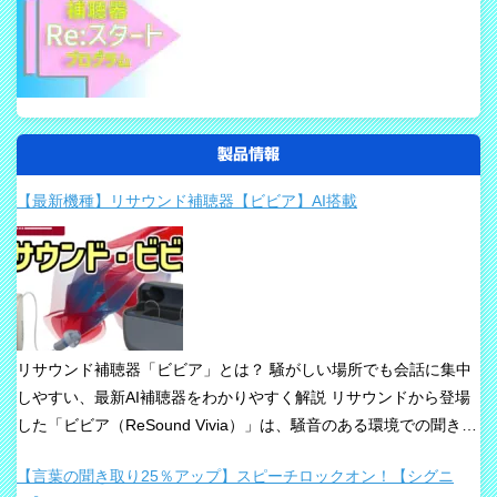
製品情報
【最新機種】リサウンド補聴器【ビビア】AI搭載
リサウンド補聴器「ビビア」とは？ 騒がしい場所でも会話に集中
しやすい、最新AI補聴器をわかりやすく解説 リサウンドから登場
した「ビビア（ReSound Vivia）」は、騒音のある環境での聞き取
りや、これからの接続性を重視して設計された最新補聴器です。
【言葉の聞き取り25％アップ】スピーチロックオン！【シグニ
「騒音下でも鮮やかな聞き取り」、「世界最小AI補聴器」、