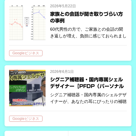
も…
2026年5月22日
家族との会話が聞き取りづらい方
の事例
60代男性の方で、ご家族との会話の聞
き返しが増え、負担に感じておられまし
た。 調整後は会話の理解が改善し、
「聞き直すことが少なくなった」とのお
Googleビジネス
声をいただきました。 ご本人だけでな
く、ご家族の負担も減り、会話の機会が
増えた…
2026年6月1日
シグニア補聴器・国内専属シェル
デザイナー【PFDP（パーソナル
フィット＆デザインプログラ
シグニア補聴器・国内専属のシェルデザ
ム）】
イナーが、あなたの耳にぴったりの補聴
器をデザインする特別プログラム。快適
な装用感と美しい仕上がりを両立した、
Googleビジネス
完全オーダーメイドの補聴器です。
【YouTubeで見る】 https://…