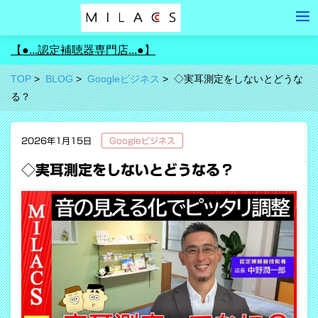
【●...認定補聴器専門店...●】
TOP
BLOG
Googleビジネス
◇実耳測定をしないとどうな
る？
2026年1月15日
Googleビジネス
◇実耳測定をしないとどうなる？