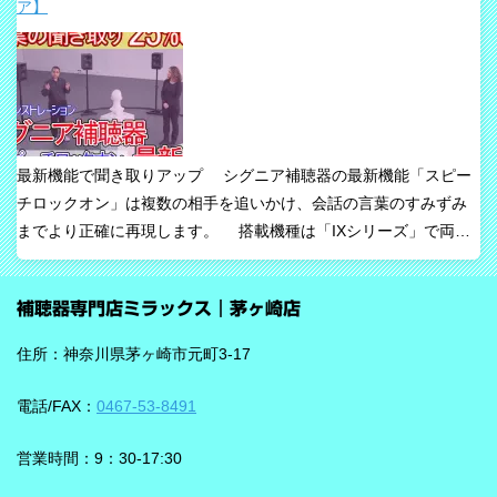
ア】
「Auracast標準搭載」が主な特長です。 ビビアが目指している
のは、単純な増幅だけではありません。 周囲の音の中から、聞き
たい声に意識を向けやすくすること、そして自然な聞こえ方をで
きるだけ保ちながら会話を楽にすることが、このシリーズの重要
な考え方です。 ビビアの中核は【IA】という考え方 ビビアで
は、リサウンドがIntelligence Augmented（インテリジェンス・オ
最新機能で聞き取りアップ シグニア補聴器の最新機能「スピー
ーグメンテッド）と呼ぶ考え方を採用しています。 これは、AIが
チロックオン」は複数の相手を追いかけ、会話の言葉のすみずみ
すべてを一方的に処理するのではなく、人の脳が本来持っている
までより正確に再現します。 搭載機種は「IXシリーズ」で両耳
音を選び取る力を支えるという発想で、脳の自然な処理を助ける
装用時に働きます。片耳装用の場合は、ワードロックオン機能で
ためのAIとしています。 騒がしい場所では、相手の声だけでな
言葉のすみずみまで余さず取り込みます。 毎秒1,000回音を分析
く、食器の音、空調音、車の音、周囲の話し声など、さまざまな
補聴器専門店ミラックス｜茅ヶ崎店
し、7クラスならデータを192,000個収集するから、騒音下での言
音が同時に耳に入ってきます。 ビビアは、そうした場面で必要な
葉の聞き取りが25％アップ！ 会話が聞き取りにくい環境であ
ことばと不要な雑音のコントラストをつくる方向で働くことが特
住所：神奈川県茅ヶ崎市元町3-17
る、「騒がしい中での数人との会話」をシグニアの「IXシリー
長です。単に周囲を“無音化”するのではなく、聞きたい音に集中し
ズ」ならより聞き取りやすくしてくれます。 デモ動画で確認 🔽ス
やすくする設計と考えると理解しやすいです。 DNNチップで、騒
電話/FAX：
0467-53-8491
ピーチロックオンのデモンストレーション動画🔽 うるさい環境で
音の多い場面をより聞きやすく ビビアには、新しいDNN（Deep
もロックオン機能を使えば、言葉の聞き取りが25％アップ！
Neural Network）チップが搭載されています。 このDNNチップは
営業時間：9：30-17:30
実生活の音で学習されており、雑音とことばの差を大きくして脳